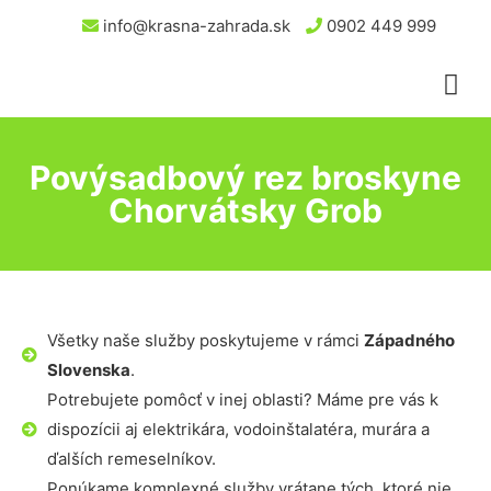
info@krasna-zahrada.sk
0902 449 999
Povýsadbový rez broskyne
Chorvátsky Grob
Všetky naše služby poskytujeme v rámci
Západného
Slovenska
.
Potrebujete pomôcť v inej oblasti? Máme pre vás k
dispozícii aj elektrikára, vodoinštalatéra, murára a
ďalších remeselníkov.
Ponúkame komplexné služby vrátane tých, ktoré nie