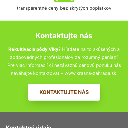
transparentné ceny bez skrytých poplatkov
Kontaktujte nás
Rekultivácia pôdy Vlky
? Hľadáte na to skúsených a
zodpovedných profesionálov za rozumný peniaz?
Pre viac informácií či nezáväznú cenovú ponuku nás
neváhajte kontaktovať – www.krasna-zahrada.sk.
KONTAKTUJTE NÁS
Kontaktné údaje