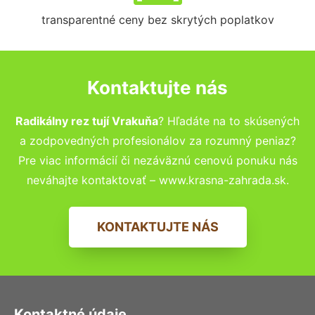
transparentné ceny bez skrytých poplatkov
Kontaktujte nás
Radikálny rez tují Vrakuňa
? Hľadáte na to skúsených
a zodpovedných profesionálov za rozumný peniaz?
Pre viac informácií či nezáväznú cenovú ponuku nás
neváhajte kontaktovať – www.krasna-zahrada.sk.
KONTAKTUJTE NÁS
Kontaktné údaje