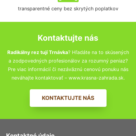
transparentné ceny bez skrytých poplatkov
Kontaktujte nás
Radikálny rez tují Trnávka
? Hľadáte na to skúsených
a zodpovedných profesionálov za rozumný peniaz?
Pre viac informácií či nezáväznú cenovú ponuku nás
neváhajte kontaktovať – www.krasna-zahrada.sk.
KONTAKTUJTE NÁS
Kontaktné údaje