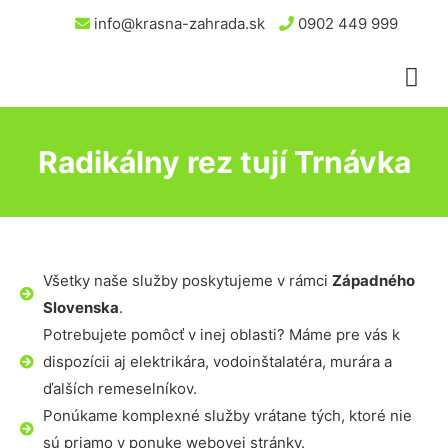
info@krasna-zahrada.sk
0902 449 999
Radikálny rez tují Trnávka
Všetky naše služby poskytujeme v rámci
Západného
Slovenska
.
Potrebujete pomôcť v inej oblasti? Máme pre vás k
dispozícii aj elektrikára, vodoinštalatéra, murára a
ďalších remeselníkov.
Ponúkame komplexné služby vrátane tých, ktoré nie
sú priamo v ponuke webovej stránky.