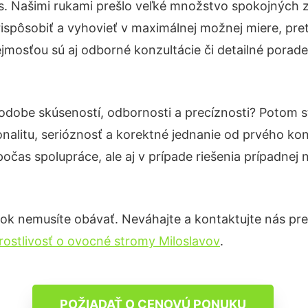
s. Našimi rukami prešlo veľké množstvo spokojných z
ispôsobiť a vyhovieť v maximálnej možnej miere, pre
jmosťou sú aj odborné konzultácie či detailné poraden
podobe skúseností, odbornosti a precíznosti? Potom 
nalitu, serióznosť a korektné jednanie od prvého ko
počas spolupráce, ale aj v prípade riešenia prípadnej
ok nemusíte obávať. Neváhajte a kontaktujte nás pre vi
rostlivosť o ovocné stromy Miloslavov
.
POŽIADAŤ O CENOVÚ PONUKU