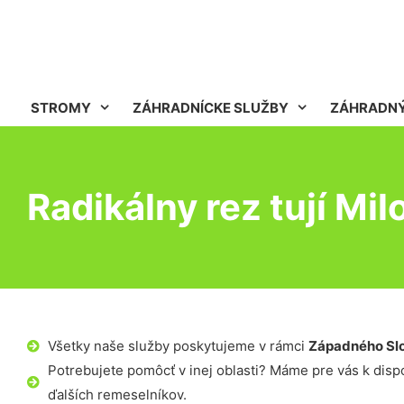
STROMY
ZÁHRADNÍCKE SLUŽBY
ZÁHRADNÝ
Radikálny rez tují Mil
Všetky naše služby poskytujeme v rámci
Západného Sl
Potrebujete pomôcť v inej oblasti? Máme pre vás k dispoz
ďalších remeselníkov.