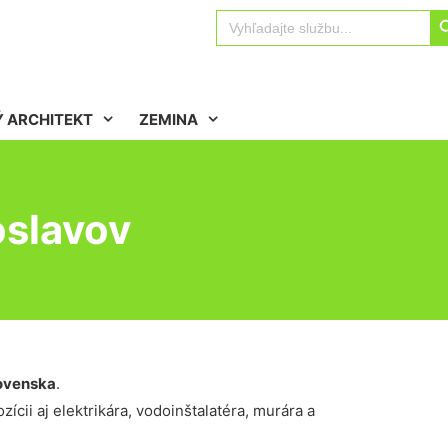
Sear
Search
for:
 ARCHITEKT
ZEMINA
oslavov
ovenska
.
ícii aj elektrikára, vodoinštalatéra, murára a