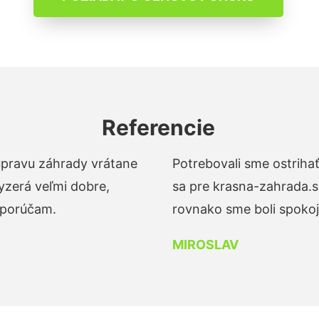
Referencie
 úpravu záhrady vrátane
Potrebovali sme ostrihať
yzerá veľmi dobre,
sa pre krasna-zahrada.s
dporúčam.
rovnako sme boli spokojn
MIROSLAV