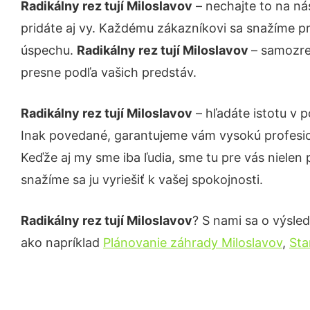
Radikálny rez tují Miloslavov
– nechajte to na ná
pridáte aj vy. Každému zákazníkovi sa snažíme pr
úspechu.
Radikálny rez tují Miloslavov
– samozre
presne podľa vašich predstáv.
Radikálny rez tují Miloslavov
– hľadáte istotu v 
Inak povedané, garantujeme vám vysokú profesio
Keďže aj my sme iba ľudia, sme tu pre vás nielen 
snažíme sa ju vyriešiť k vašej spokojnosti.
Radikálny rez tují Miloslavov
? S nami sa o výsled
ako napríklad
Plánovanie záhrady Miloslavov
,
Sta