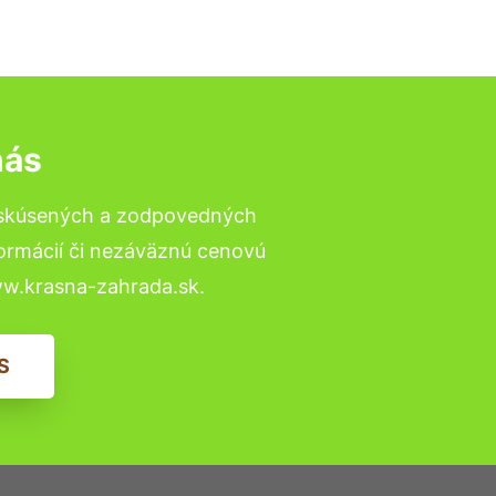
nás
 skúsených a zodpovedných
formácií či nezáväznú cenovú
ww.krasna-zahrada.sk.
S