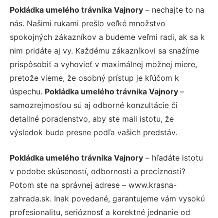
Pokládka umelého trávnika Vajnory
– nechajte to na
nás. Našimi rukami prešlo veľké množstvo
spokojných zákazníkov a budeme veľmi radi, ak sa k
nim pridáte aj vy. Každému zákazníkovi sa snažíme
prispôsobiť a vyhovieť v maximálnej možnej miere,
pretože vieme, že osobný prístup je kľúčom k
úspechu.
Pokládka umelého trávnika Vajnory
–
samozrejmosťou sú aj odborné konzultácie či
detailné poradenstvo, aby ste mali istotu, že
výsledok bude presne podľa vašich predstáv.
Pokládka umelého trávnika Vajnory
– hľadáte istotu
v podobe skúseností, odbornosti a precíznosti?
Potom ste na správnej adrese – www.krasna-
zahrada.sk. Inak povedané, garantujeme vám vysokú
profesionalitu, serióznosť a korektné jednanie od