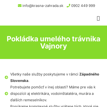
info@krasna-zahrada.sk
0902 449 999
Pokládka umelého trávnika
Vajnory
Všetky naše služby poskytujeme v rámci
Západného
Slovenska
.
Potrebujete pomôcť v inej oblasti? Máme pre vás k
dispozícii aj elektrikára, vodoinštalatéra, murára a
ďalších remeselníkov.
Ponúkame komplexné služby vrátane tých, ktoré nie