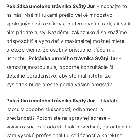
Pokládka umelého trávnika Svätý Jur
– nechajte to
na nás. Našimi rukami prešlo veľké množstvo
spokojných zákazníkov a budeme veľmi radi, ak sa k
nim pridáte aj vy. Každému zákazníkovi sa snažíme
prispôsobiť a vyhovieť v maximálnej možnej miere,
pretože vieme, že osobný prístup je kľúčom k
úspechu.
Pokládka umelého trávnika Svätý Jur
–
samozrejmosťou sú aj odborné konzultácie či
detailné poradenstvo, aby ste mali istotu, že
výsledok bude presne podľa vašich predstáv.
Pokládka umelého trávnika Svätý Jur
– hľadáte
istotu v podobe skúseností, odbornosti a
precíznosti? Potom ste na správnej adrese –
www.krasna-zahrada.sk. Inak povedané, garantujeme
vám vysokú profesionalitu, serióznosť a korektné