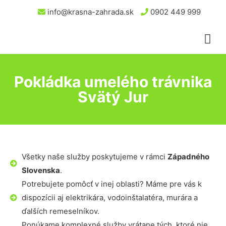
info@krasna-zahrada.sk
0902 449 999
Pokládka umelého trávnika
Svätý Jur
Všetky naše služby poskytujeme v rámci
Západného
Slovenska
.
Potrebujete pomôcť v inej oblasti? Máme pre vás k
dispozícii aj elektrikára, vodoinštalatéra, murára a
ďalších remeselníkov.
Ponúkame komplexné služby vrátane tých, ktoré nie