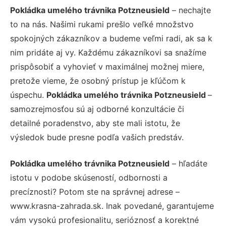
Pokládka umelého trávnika Potzneusield
– nechajte
to na nás. Našimi rukami prešlo veľké množstvo
spokojných zákazníkov a budeme veľmi radi, ak sa k
nim pridáte aj vy. Každému zákazníkovi sa snažíme
prispôsobiť a vyhovieť v maximálnej možnej miere,
pretože vieme, že osobný prístup je kľúčom k
úspechu.
Pokládka umelého trávnika Potzneusield
–
samozrejmosťou sú aj odborné konzultácie či
detailné poradenstvo, aby ste mali istotu, že
výsledok bude presne podľa vašich predstáv.
Pokládka umelého trávnika Potzneusield
– hľadáte
istotu v podobe skúseností, odbornosti a
precíznosti? Potom ste na správnej adrese –
www.krasna-zahrada.sk. Inak povedané, garantujeme
vám vysokú profesionalitu, serióznosť a korektné