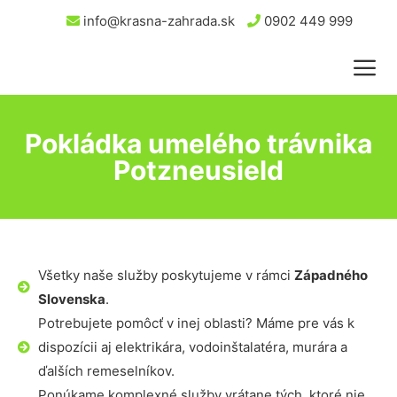
info@krasna-zahrada.sk
0902 449 999
Pokládka umelého trávnika
Potzneusield
Všetky naše služby poskytujeme v rámci
Západného
Slovenska
.
Potrebujete pomôcť v inej oblasti? Máme pre vás k
dispozícii aj elektrikára, vodoinštalatéra, murára a
ďalších remeselníkov.
Ponúkame komplexné služby vrátane tých, ktoré nie