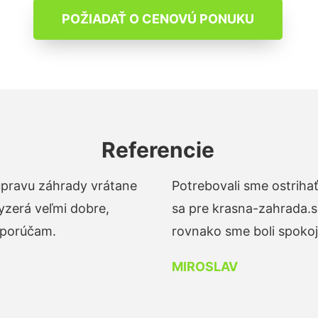
POŽIADAŤ O CENOVÚ PONUKU
Referencie
 úpravu záhrady vrátane
Potrebovali sme ostrihať
yzerá veľmi dobre,
sa pre krasna-zahrada.s
dporúčam.
rovnako sme boli spokojn
MIROSLAV