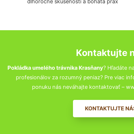
dlhoročné skúsenosti a bohatá prax
Kontaktujte 
Pokládka umelého trávnika Krasňany
? Hľadáte n
profesionálov za rozumný peniaz? Pre viac in
ponuku nás neváhajte kontaktovať – w
KONTAKTUJTE NÁ