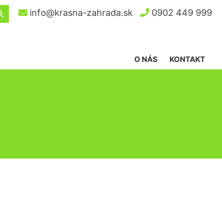
ch Button
info@krasna-zahrada.sk
0902 449 999
O NÁS
KONTAKT