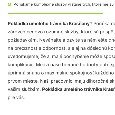
Ponúkame komplexné služby vrátane tých, ktoré nie sú
Pokládka umelého trávnika Krasňany
? Ponúkame 
zároveň cenovo rozumné služby, ktoré sú prispô
požiadavkám. Neváhajte a ozvite sa nám ešte dnes.
na precíznosť a odbornosť, ale aj na dôslednú ko
uvedomujeme, že aj malé pochybenie môže spôso
komplikácie. Medzi naše firemné hodnoty patrí sp
úprimná snaha o maximálnu spokojnosť každého z
prvom mieste. Naši pracovníci majú dlhoročné skú
vašim službám.
Pokládka umelého trávnika Kras
pre vás.