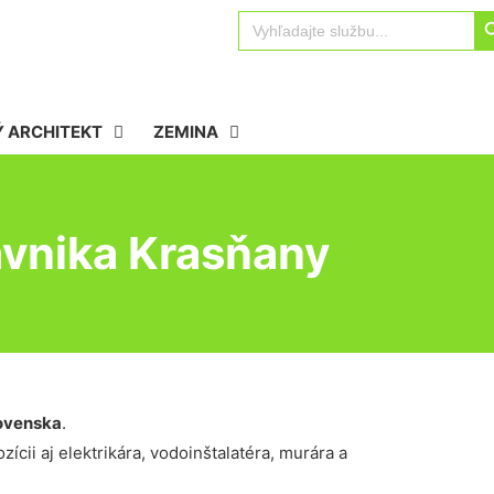
Sear
Search
for:
 ARCHITEKT
ZEMINA
ávnika Krasňany
ovenska
.
ícii aj elektrikára, vodoinštalatéra, murára a