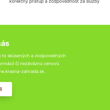
korektný prístup a zodpovednosť za služby
nás
a to skúsených a zodpovedných
formácií či nezáväznú cenovú
ww.krasna-zahrada.sk.
S