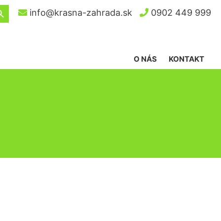
ch Button
info@krasna-zahrada.sk
0902 449 999
O NÁS
KONTAKT