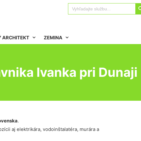
Sear
Search
for:
 ARCHITEKT
ZEMINA
nika Ivanka pri Dunaji
ovenska
.
ícii aj elektrikára, vodoinštalatéra, murára a