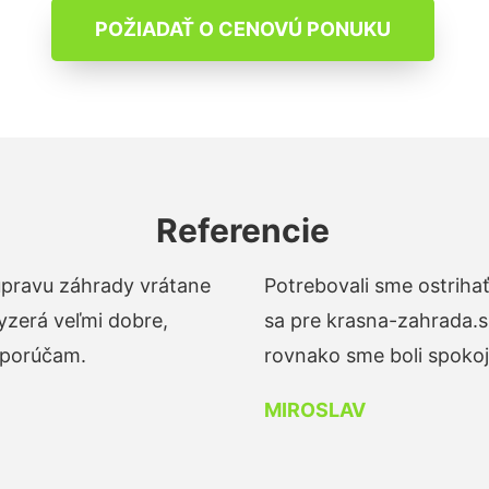
POŽIADAŤ O CENOVÚ PONUKU
Referencie
 úpravu záhrady vrátane
Potrebovali sme ostrihať
yzerá veľmi dobre,
sa pre krasna-zahrada.s
dporúčam.
rovnako sme boli spokojn
MIROSLAV