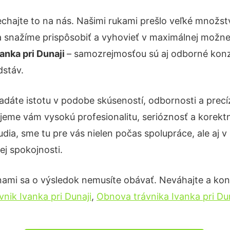
chajte to na nás. Našimi rukami prešlo veľké množs
a snažíme prispôsobiť a vyhovieť v maximálnej možnej
anka pri Dunaji
– samozrejmosťou sú aj odborné konzu
dstáv.
adáte istotu v podobe skúseností, odbornosti a precí
eme vám vysokú profesionalitu, serióznosť a korekt
ia, sme tu pre vás nielen počas spolupráce, ale aj v 
ej spokojnosti.
nami sa o výsledok nemusíte obávať. Neváhajte a kontak
nik Ivanka pri Dunaji
,
Obnova trávnika Ivanka pri Dun