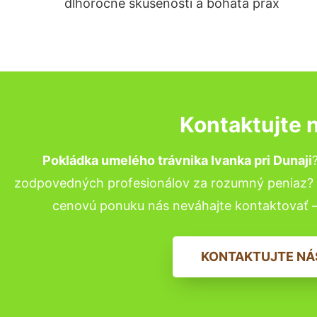
dlhoročné skúsenosti a bohatá prax
Kontaktujte 
Pokládka umelého trávnika Ivanka pri Dunaji
zodpovedných profesionálov za rozumný peniaz? P
cenovú ponuku nás neváhajte kontaktovať 
KONTAKTUJTE NÁ