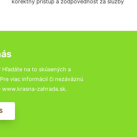
korektný prístup a zodpovednosť za služby
nás
? Hľadáte na to skúsených a
re viac informácií či nezáväznú
– www.krasna-zahrada.sk.
S