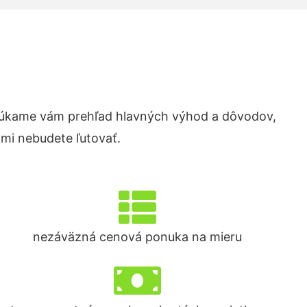
núkame vám prehľad hlavných výhod a dôvodov,
ami nebudete ľutovať.
nezáväzná cenová ponuka na mieru