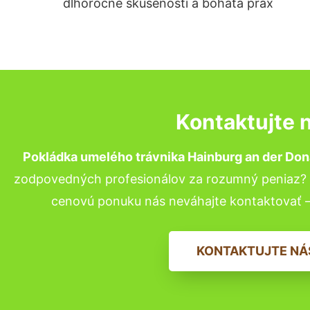
dlhoročné skúsenosti a bohatá prax
Kontaktujte 
Pokládka umelého trávnika Hainburg an der Do
zodpovedných profesionálov za rozumný peniaz? P
cenovú ponuku nás neváhajte kontaktovať 
KONTAKTUJTE NÁ