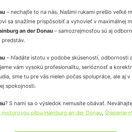
au
– nechajte to na nás. Našimi rukami prešlo veľké
kovi sa snažíme prispôsobiť a vyhovieť v maximálnej m
ainburg an der Donau
– samozrejmosťou sú aj odborné
 predstáv.
au
– hľadáte istotu v podobe skúseností, odbornosti 
eme vám vysokú profesionalitu, serióznosť a korekt
ia, sme tu pre vás nielen počas spolupráce, ale aj v 
ej spokojnosti.
au
? S nami sa o výsledok nemusíte obávať. Neváhajte a
u motorovou pílou Hainburg an der Donau
,
Štepenie m