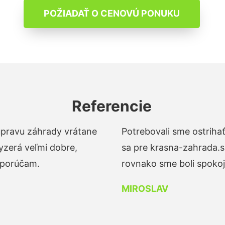
POŽIADAŤ O CENOVÚ PONUKU
Referencie
 úpravu záhrady vrátane
Potrebovali sme ostrihať
yzerá veľmi dobre,
sa pre krasna-zahrada.s
dporúčam.
rovnako sme boli spokojn
MIROSLAV