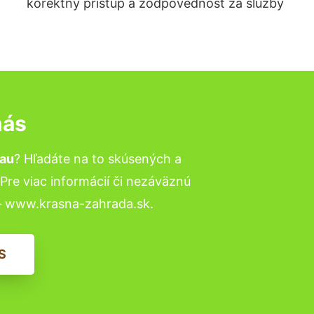
korektný prístup a zodpovednosť za služby
nás
nau
? Hľadáte na to skúsených a
re viac informácií či nezáväznú
– www.krasna-zahrada.sk.
S