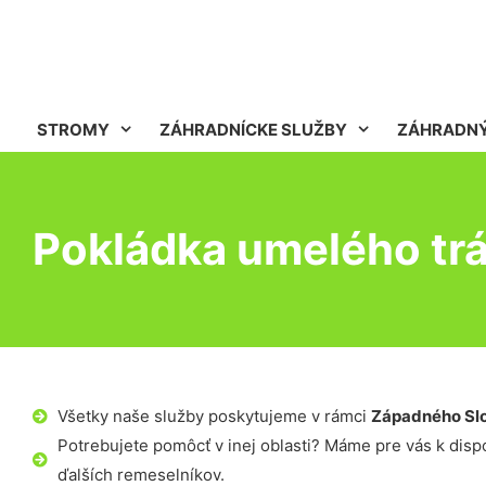
STROMY
ZÁHRADNÍCKE SLUŽBY
ZÁHRADNÝ
Pokládka umelého trá
Všetky naše služby poskytujeme v rámci
Západného Sl
Potrebujete pomôcť v inej oblasti? Máme pre vás k dispoz
ďalších remeselníkov.