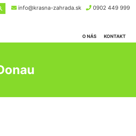
ch Button
info@krasna-zahrada.sk
0902 449 999
O NÁS
KONTAKT
 Donau