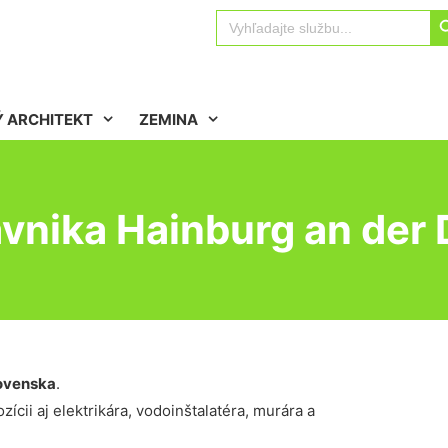
Sear
Search
for:
 ARCHITEKT
ZEMINA
vnika Hainburg an der
ovenska
.
ícii aj elektrikára, vodoinštalatéra, murára a