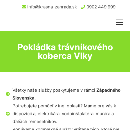
info@krasna-zahrada.sk
0902 449 999
Pokládka trávnikového
koberca Vlky
Všetky naše služby poskytujeme v rámci
Západného
Slovenska
.
Potrebujete pomôcť v inej oblasti? Máme pre vás k
dispozícii aj elektrikára, vodoinštalatéra, murára a
ďalších remeselníkov.
Ponúkame komplexné služby vrátane tých, ktoré nie