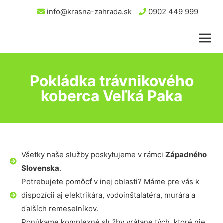
info@krasna-zahrada.sk
0902 449 999
Pokládka trávnikového
koberca Veľká Paka
Všetky naše služby poskytujeme v rámci
Západného
Slovenska
.
Potrebujete pomôcť v inej oblasti? Máme pre vás k
dispozícii aj elektrikára, vodoinštalatéra, murára a
ďalších remeselníkov.
Ponúkame komplexné služby vrátane tých, ktoré nie