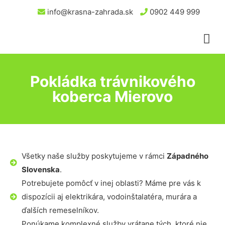
info@krasna-zahrada.sk
0902 449 999
Pokládka trávnikového
koberca Mierovo
Všetky naše služby poskytujeme v rámci
Západného
Slovenska
.
Potrebujete pomôcť v inej oblasti? Máme pre vás k
dispozícii aj elektrikára, vodoinštalatéra, murára a
ďalších remeselníkov.
Ponúkame komplexné služby vrátane tých, ktoré nie