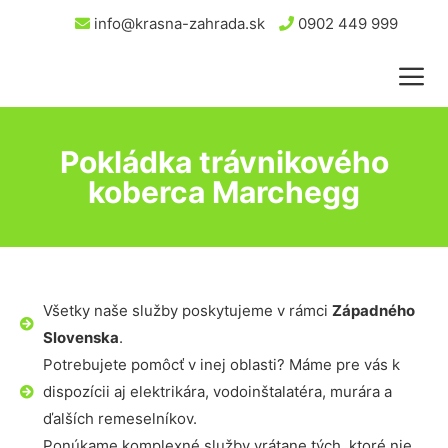
info@krasna-zahrada.sk
0902 449 999
Pokládka trávnikového
koberca Marchegg
Všetky naše služby poskytujeme v rámci
Západného
Slovenska
.
Potrebujete pomôcť v inej oblasti? Máme pre vás k
dispozícii aj elektrikára, vodoinštalatéra, murára a
ďalších remeselníkov.
Ponúkame komplexné služby vrátane tých, ktoré nie