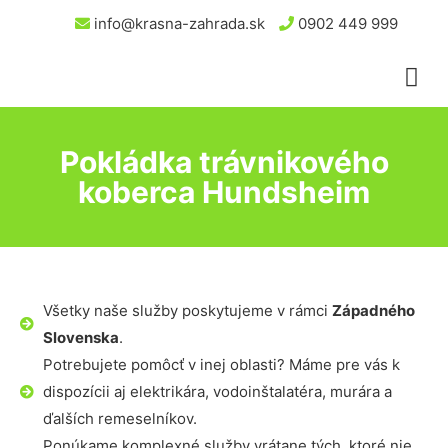
info@krasna-zahrada.sk
0902 449 999
Pokládka trávnikového
koberca Hundsheim
Všetky naše služby poskytujeme v rámci
Západného
Slovenska
.
Potrebujete pomôcť v inej oblasti? Máme pre vás k
dispozícii aj elektrikára, vodoinštalatéra, murára a
ďalších remeselníkov.
Ponúkame komplexné služby vrátane tých, ktoré nie