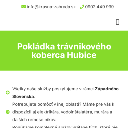
info@krasna-zahrada.sk
0902 449 999
Pokládka trávnikového
koberca Hubice
Všetky naše služby poskytujeme v rámci
Západného
Slovenska
.
Potrebujete pomôcť v inej oblasti? Máme pre vás k
dispozícii aj elektrikára, vodoinštalatéra, murára a
ďalších remeselníkov.
Ponúkame komplexné služby vrátane tých, ktoré nie