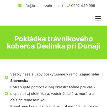
info@krasna-zahrada.sk
0902 449 999
Pokládka trávnikového
koberca Dedinka pri Dunaji
Všetky naše služby poskytujeme v rámci
Západného
Slovenska
.
Potrebujete pomôcť v inej oblasti? Máme pre vás k
dispozícii aj elektrikára, vodoinštalatéra, murára a
ďalších remeselníkov.
Ponúkame komplexné služby vrátane tých, ktoré nie