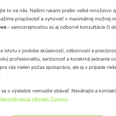
te to na nás. Našimi rukami prešlo veľké množstvo 
nažíme prispôsobiť a vyhovieť v maximálnej možnej m
ovo
– samozrejmosťou sú aj odborné konzultácie či det
e istotu v podobe skúseností, odbornosti a precízno
okú profesionalitu, serióznosť a korektné jednanie
pre vás nielen počas spolupráce, ale aj v prípade rie
.
 sa o výsledok nemusíte obávať. Neváhajte a kontaktujt
Rekonštrukcia záhrady Čunovo
.