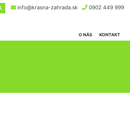
ch Button
info@krasna-zahrada.sk
0902 449 999
O NÁS
KONTAKT