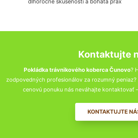
dlhoročné skúsenosti a bohatá prax
Kontaktujte 
Pokládka trávnikového koberca Čunovo
? 
zodpovedných profesionálov za rozumný peniaz? P
cenovú ponuku nás neváhajte kontaktovať 
KONTAKTUJTE NÁ