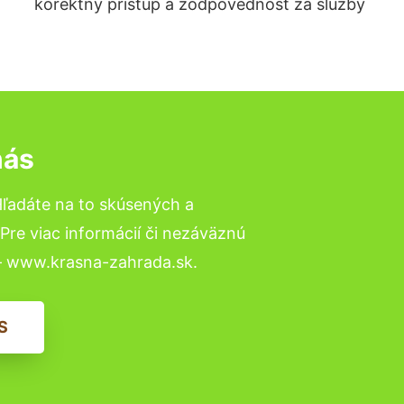
korektný prístup a zodpovednosť za služby
nás
Hľadáte na to skúsených a
re viac informácií či nezáväznú
– www.krasna-zahrada.sk.
S