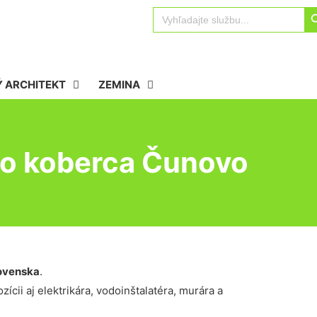
Sear
Search
for:
 ARCHITEKT
ZEMINA
ho koberca Čunovo
ovenska
.
ícii aj elektrikára, vodoinštalatéra, murára a