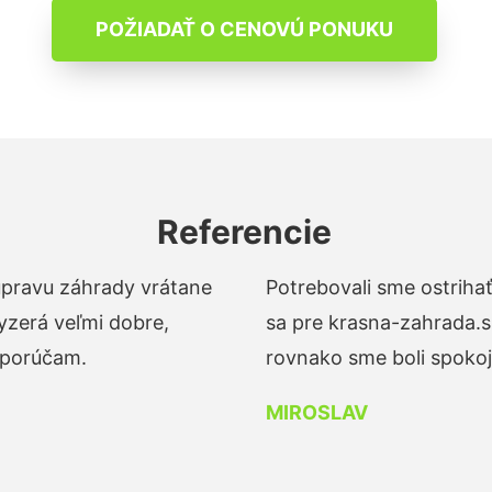
POŽIADAŤ O CENOVÚ PONUKU
Referencie
 úpravu záhrady vrátane
Potrebovali sme ostrihať
yzerá veľmi dobre,
sa pre krasna-zahrada.s
dporúčam.
rovnako sme boli spokojn
MIROSLAV