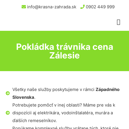
info@krasna-zahrada.sk
0902 449 999
Pokládka trávnika cena
Zálesie
Všetky naše služby poskytujeme v rámci
Západného
Slovenska
.
Potrebujete pomôcť v inej oblasti? Máme pre vás k
dispozícii aj elektrikára, vodoinštalatéra, murára a
ďalších remeselníkov.
Ponúkame komplexné služby vrátane tých, ktoré nie