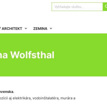
Sear
Search
for:
 ARCHITEKT
ZEMINA
na Wolfsthal
ovenska
.
ícii aj elektrikára, vodoinštalatéra, murára a