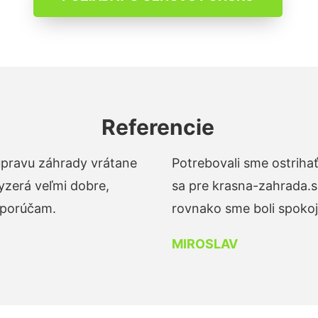
Referencie
 úpravu záhrady vrátane
Potrebovali sme ostrihať
yzerá veľmi dobre,
sa pre krasna-zahrada.s
dporúčam.
rovnako sme boli spokojn
MIROSLAV