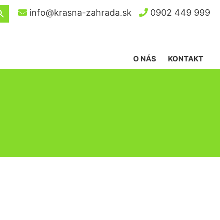
ch Button
info@krasna-zahrada.sk
0902 449 999
O NÁS
KONTAKT