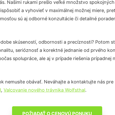
ás. Našimi rukami prešlo veľké množstvo spokojných
ispôsobiť a vyhovieť v maximálnej možnej miere, pre
mosťou sú aj odborné konzultácie či detailné poraden
podobe skúseností, odbornosti a precíznosti? Potom 
nalitu, serióznosť a korektné jednanie od prvého ko
počas spolupráce, ale aj v prípade riešenia prípadnej
k nemusíte obávať. Neváhajte a kontaktujte nás pre via
l
,
Valcovanie nového trávnika Wolfsthal
.
POŽIADAŤ O CENOVÚ PONUKU