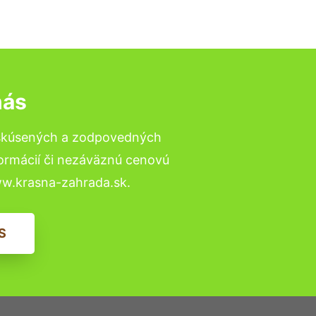
nás
 skúsených a zodpovedných
formácií či nezáväznú cenovú
ww.krasna-zahrada.sk.
S