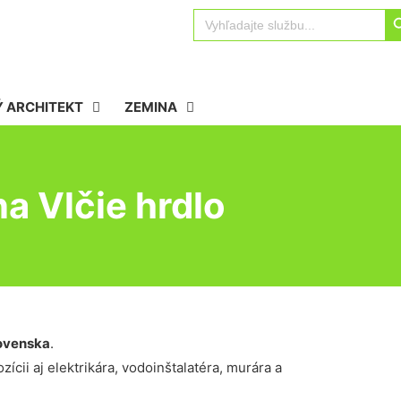
Sear
Search
for:
 ARCHITEKT
ZEMINA
a Vlčie hrdlo
ovenska
.
ícii aj elektrikára, vodoinštalatéra, murára a