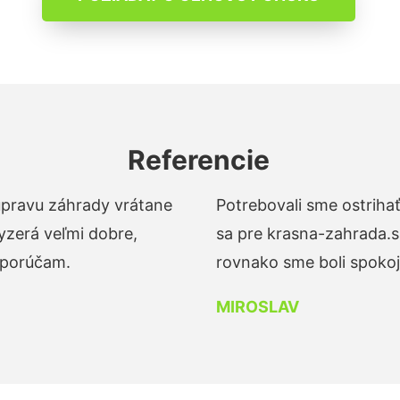
Referencie
 úpravu záhrady vrátane
Potrebovali sme ostrihať
yzerá veľmi dobre,
sa pre krasna-zahrada.s
dporúčam.
rovnako sme boli spokojn
MIROSLAV