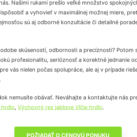
 nás. Našimi rukami prešlo veľké množstvo spokojnýc
ispôsobiť a vyhovieť v maximálnej možnej miere, pre
jmosťou sú aj odborné konzultácie či detailné porade
 podobe skúseností, odbornosti a precíznosti? Potom
okú profesionalitu, serióznosť a korektné jednanie
pre vás nielen počas spolupráce, ale aj v prípade rie
.
dok nemusíte obávať. Neváhajte a kontaktujte nás pre v
 hrdlo
,
Výchovný rez jablone Vlčie hrdlo
.
POŽIADAŤ O CENOVÚ PONUKU