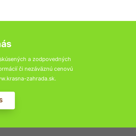
nás
o skúsených a zodpovedných
formácií či nezáväznú cenovú
ww.krasna-zahrada.sk.
S