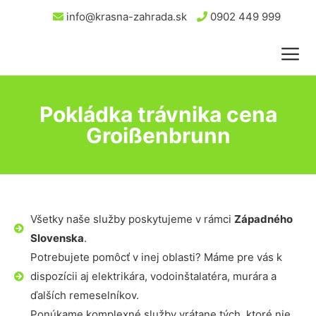
info@krasna-zahrada.sk
0902 449 999
Pokládka trávnika cena
Groißenbrunn
Všetky naše služby poskytujeme v rámci
Západného
Slovenska
.
Potrebujete pomôcť v inej oblasti? Máme pre vás k
dispozícii aj elektrikára, vodoinštalatéra, murára a
ďalších remeselníkov.
Ponúkame komplexné služby vrátane tých, ktoré nie