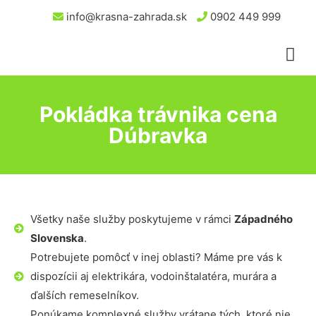
info@krasna-zahrada.sk
0902 449 999
Pokládka trávnika cena
Dúbravka
Všetky naše služby poskytujeme v rámci
Západného
Slovenska
.
Potrebujete pomôcť v inej oblasti? Máme pre vás k
dispozícii aj elektrikára, vodoinštalatéra, murára a
ďalších remeselníkov.
Ponúkame komplexné služby vrátane tých, ktoré nie