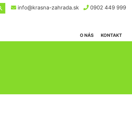
ch Button
info@krasna-zahrada.sk
0902 449 999
O NÁS
KONTAKT