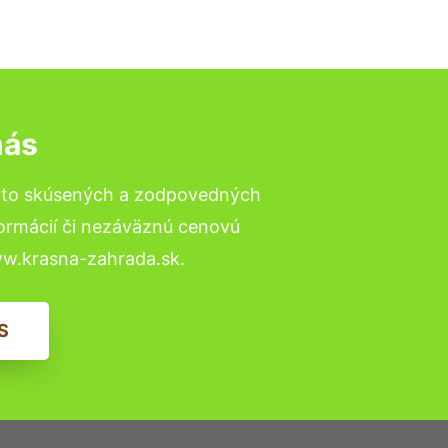
nás
a to skúsených a zodpovedných
formácií či nezáväznú cenovú
ww.krasna-zahrada.sk.
S