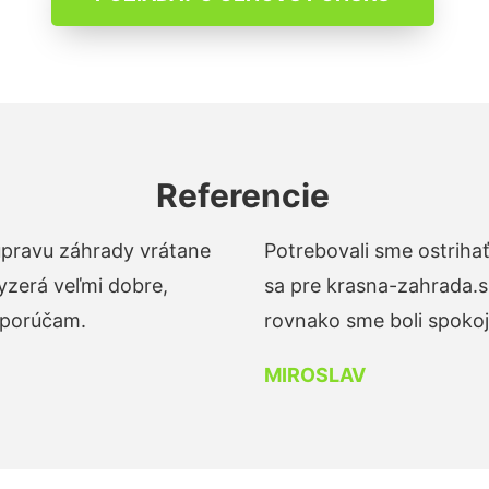
Referencie
 úpravu záhrady vrátane
Potrebovali sme ostrihať
yzerá veľmi dobre,
sa pre krasna-zahrada.s
dporúčam.
rovnako sme boli spokojn
MIROSLAV