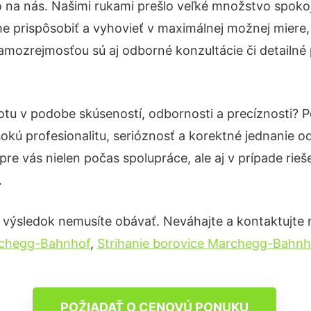
o na nás. Našimi rukami prešlo veľké množstvo spoko
e prispôsobiť a vyhovieť v maximálnej možnej miere,
amozrejmosťou sú aj odborné konzultácie či detailné 
totu v podobe skúseností, odbornosti a precíznosti?
okú profesionalitu, serióznosť a korektné jednanie
pre vás nielen počas spolupráce, ale aj v prípade rie
.
 výsledok nemusíte obávať. Neváhajte a kontaktujte nás
rchegg-Bahnhof
,
Strihanie borovice Marchegg-Bahnh
POŽIADAŤ O CENOVÚ PONUKU