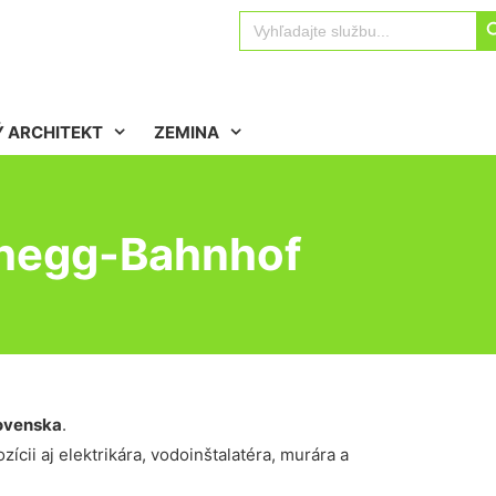
Sear
Search
for:
 ARCHITEKT
ZEMINA
chegg-Bahnhof
ovenska
.
ícii aj elektrikára, vodoinštalatéra, murára a