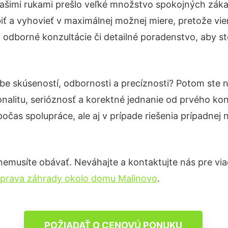
Našimi rukami prešlo veľké množstvo spokojných zákaz
iť a vyhovieť v maximálnej možnej miere, pretože vie
 odborné konzultácie či detailné poradenstvo, aby st
obe skúseností, odbornosti a precíznosti? Potom ste
nalitu, serióznosť a korektné jednanie od prvého ko
počas spolupráce, ale aj v prípade riešenia prípadnej
emusíte obávať. Neváhajte a kontaktujte nás pre viac 
prava záhrady okolo domu Malinovo
.
POŽIADAŤ O CENOVÚ PONUKU