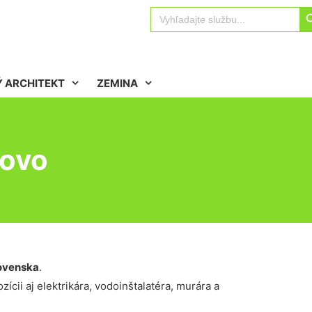
Sear
Search
for:
 ARCHITEKT
ZEMINA
novo
ovenska
.
ícii aj elektrikára, vodoinštalatéra, murára a