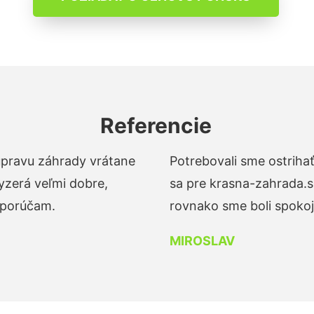
Referencie
 úpravu záhrady vrátane
Potrebovali sme ostrihať
yzerá veľmi dobre,
sa pre krasna-zahrada.s
dporúčam.
rovnako sme boli spokojn
MIROSLAV