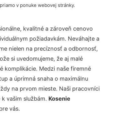
 priamo v ponuke webovej stránky.
onálne, kvalitné a zároveň cenovo
dividuálnym požiadavkám. Neváhajte a
báme nielen na precíznosť a odbornosť,
tože si uvedomujeme, že aj malé
é komplikácie. Medzi naše firemné
ístup a úprimná snaha o maximálnu
vždy na prvom mieste. Naši pracovníci
e k vašim službám.
Kosenie
pre vás.