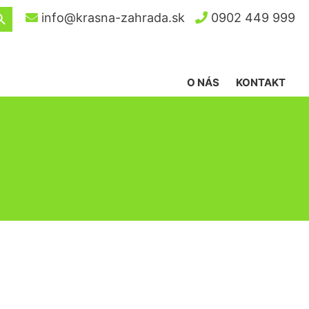
ch Button
info@krasna-zahrada.sk
0902 449 999
O NÁS
KONTAKT