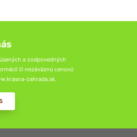
nás
skúsených a zodpovedných
formácií či nezáväznú cenovú
ww.krasna-zahrada.sk.
S