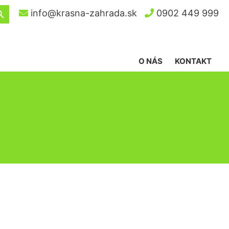
ch Button
info@krasna-zahrada.sk
0902 449 999
O NÁS
KONTAKT