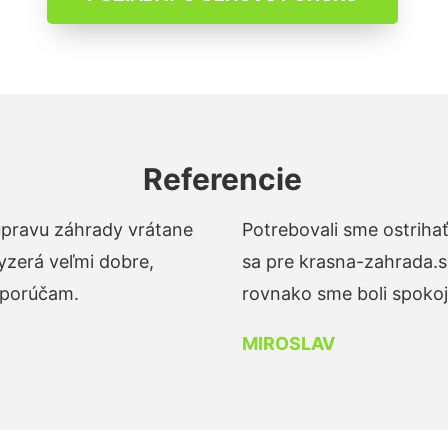
Referencie
 úpravu záhrady vrátane
Potrebovali sme ostrihať
yzerá veľmi dobre,
sa pre krasna-zahrada.s
dporúčam.
rovnako sme boli spokojn
MIROSLAV