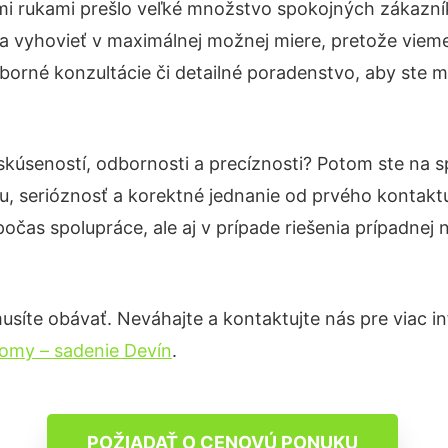
mi rukami prešlo veľké množstvo spokojných zákazník
a vyhovieť v maximálnej možnej miere, pretože vieme
orné konzultácie či detailné poradenstvo, aby ste ma
skúseností, odbornosti a precíznosti? Potom ste na 
u, serióznosť a korektné jednanie od prvého kontak
počas spolupráce, ale aj v prípade riešenia prípadnej
síte obávať. Neváhajte a kontaktujte nás pre viac info
romy – sadenie Devín
.
POŽIADAŤ O CENOVÚ PONUKU