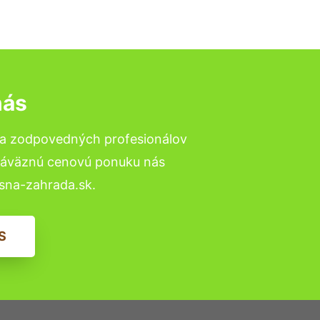
nás
 a zodpovedných profesionálov
ezáväznú cenovú ponuku nás
sna-zahrada.sk.
S