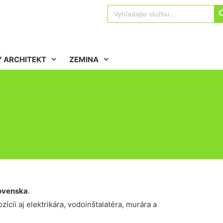
Sear
Search
for:
 ARCHITEKT
ZEMINA
n
ovenska
.
ícii aj elektrikára, vodoinštalatéra, murára a