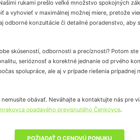
 Našimi rukami prešlo veľké množstvo spokojných zák
iť a vyhovieť v maximálnej možnej miere, pretože vie
j odborné konzultácie či detailné poradenstvo, aby s
dobe skúseností, odbornosti a precíznosti? Potom st
nalitu, serióznosť a korektné jednanie od prvého ko
počas spolupráce, ale aj v prípade riešenia prípadnej
nemusíte obávať. Neváhajte a kontaktujte nás pre viac
smrekovca opadavého previsnutého Čenkovce
.
POŽIADAŤ O CENOVÚ PONUKU