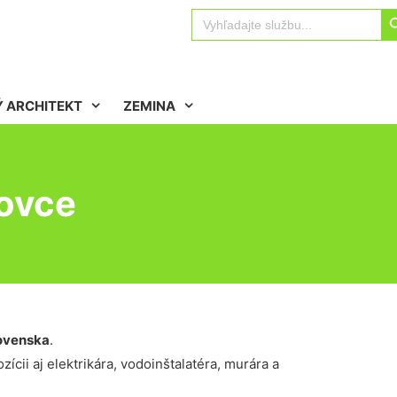
Sear
Search
for:
 ARCHITEKT
ZEMINA
ovce
ovenska
.
ícii aj elektrikára, vodoinštalatéra, murára a