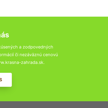
nás
skúsených a zodpovedných
formácií či nezáväznú cenovú
ww.krasna-zahrada.sk.
S