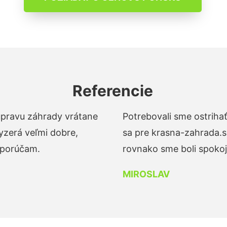
Referencie
 úpravu záhrady vrátane
Potrebovali sme ostrihať
yzerá veľmi dobre,
sa pre krasna-zahrada.s
dporúčam.
rovnako sme boli spokojn
MIROSLAV