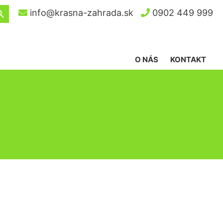
ch Button
info@krasna-zahrada.sk
0902 449 999
O NÁS
KONTAKT