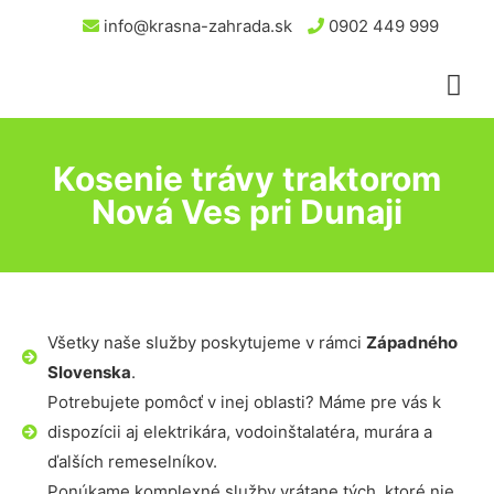
info@krasna-zahrada.sk
0902 449 999
Kosenie trávy traktorom
Nová Ves pri Dunaji
Všetky naše služby poskytujeme v rámci
Západného
Slovenska
.
Potrebujete pomôcť v inej oblasti? Máme pre vás k
dispozícii aj elektrikára, vodoinštalatéra, murára a
ďalších remeselníkov.
Ponúkame komplexné služby vrátane tých, ktoré nie