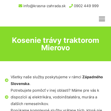
info@krasna-zahrada.sk
0902 449 999
Kosenie trávy traktorom
Mierovo
Všetky naše služby poskytujeme v rámci
Západného
Slovenska
.
Potrebujete pomôcť v inej oblasti? Máme pre vás k
dispozícii aj elektrikára, vodoinštalatéra, murára a
ďalších remeselníkov.
Ponúkame komplexné služby vrátane tých, ktoré nie