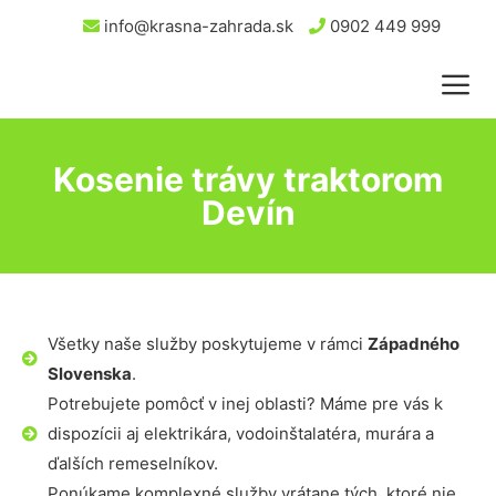
info@krasna-zahrada.sk
0902 449 999
Kosenie trávy traktorom
Devín
Všetky naše služby poskytujeme v rámci
Západného
Slovenska
.
Potrebujete pomôcť v inej oblasti? Máme pre vás k
dispozícii aj elektrikára, vodoinštalatéra, murára a
ďalších remeselníkov.
Ponúkame komplexné služby vrátane tých, ktoré nie