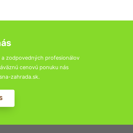
nás
h a zodpovedných profesionálov
ezáväznú cenovú ponuku nás
sna-zahrada.sk.
S