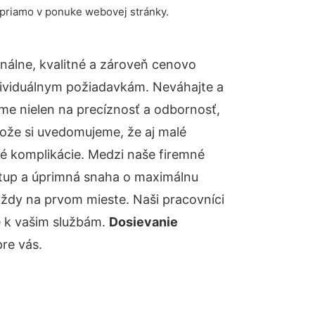
 priamo v ponuke webovej stránky.
álne, kvalitné a zároveň cenovo
dividuálnym požiadavkám. Neváhajte a
báme nielen na precíznosť a odbornosť,
tože si uvedomujeme, že aj malé
é komplikácie. Medzi naše firemné
ístup a úprimná snaha o maximálnu
vždy na prvom mieste. Naši pracovníci
e k vašim službám.
Dosievanie
re vás.