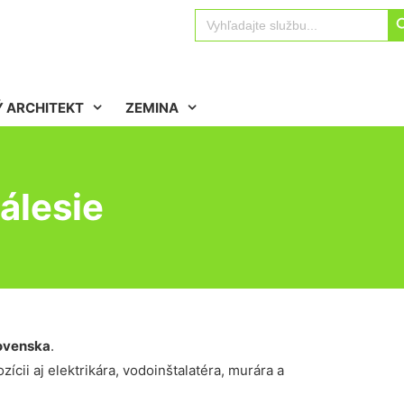
Sear
Search
for:
 ARCHITEKT
ZEMINA
álesie
ovenska
.
ícii aj elektrikára, vodoinštalatéra, murára a