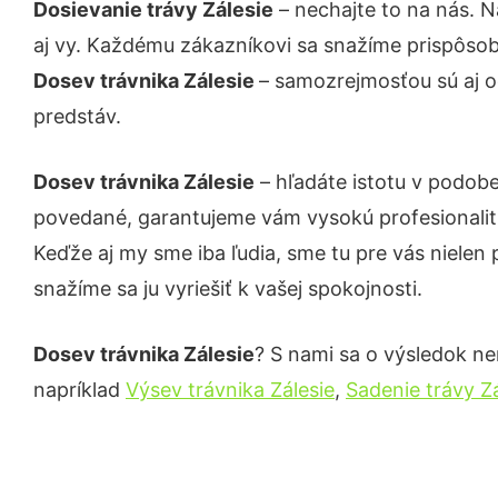
Dosievanie trávy Zálesie
– nechajte to na nás. N
aj vy. Každému zákazníkovi sa snažíme prispôsob
Dosev trávnika Zálesie
– samozrejmosťou sú aj o
predstáv.
Dosev trávnika Zálesie
– hľadáte istotu v podob
povedané, garantujeme vám vysokú profesionalit
Keďže aj my sme iba ľudia, sme tu pre vás nielen 
snažíme sa ju vyriešiť k vašej spokojnosti.
Dosev trávnika Zálesie
? S nami sa o výsledok nem
napríklad
Výsev trávnika Zálesie
,
Sadenie trávy Zá