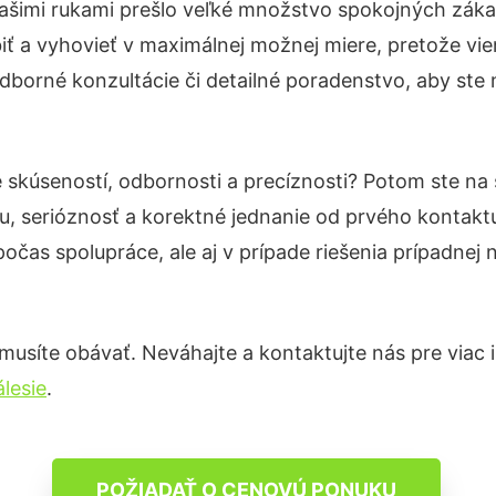
ašimi rukami prešlo veľké množstvo spokojných zákaz
iť a vyhovieť v maximálnej možnej miere, pretože vie
dborné konzultácie či detailné poradenstvo, aby ste 
e skúseností, odbornosti a precíznosti? Potom ste n
u, serióznosť a korektné jednanie od prvého kontak
počas spolupráce, ale aj v prípade riešenia prípadnej
usíte obávať. Neváhajte a kontaktujte nás pre viac inf
lesie
.
POŽIADAŤ O CENOVÚ PONUKU