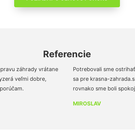
Referencie
 úpravu záhrady vrátane
Potrebovali sme ostrihať
yzerá veľmi dobre,
sa pre krasna-zahrada.s
dporúčam.
rovnako sme boli spokojn
MIROSLAV