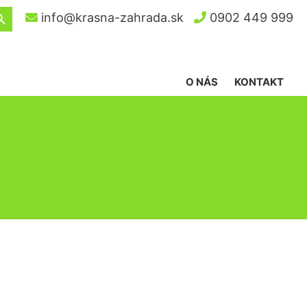
ch Button
info@krasna-zahrada.sk
0902 449 999
O NÁS
KONTAKT