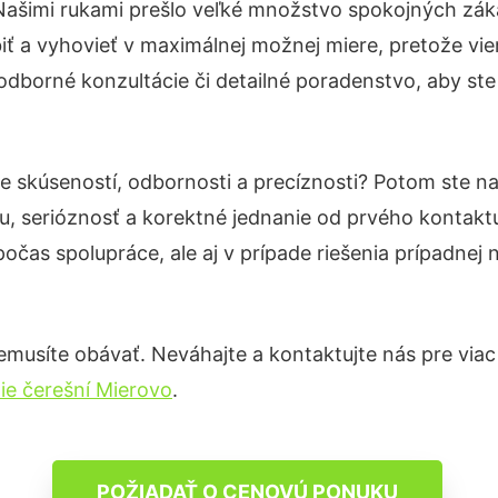
Našimi rukami prešlo veľké množstvo spokojných záka
iť a vyhovieť v maximálnej možnej miere, pretože vie
odborné konzultácie či detailné poradenstvo, aby ste
e skúseností, odbornosti a precíznosti? Potom ste n
u, serióznosť a korektné jednanie od prvého kontak
počas spolupráce, ale aj v prípade riešenia prípadnej
musíte obávať. Neváhajte a kontaktujte nás pre viac in
ie čerešní Mierovo
.
POŽIADAŤ O CENOVÚ PONUKU