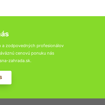
nás
h a zodpovedných profesionálov
ezáväznú cenovú ponuku nás
sna-zahrada.sk.
S