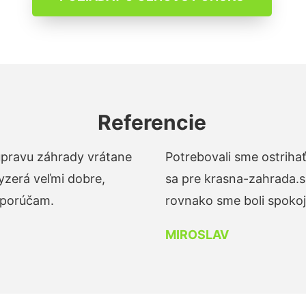
Referencie
 úpravu záhrady vrátane
Potrebovali sme ostrihať
yzerá veľmi dobre,
sa pre krasna-zahrada.s
dporúčam.
rovnako sme boli spokojn
MIROSLAV