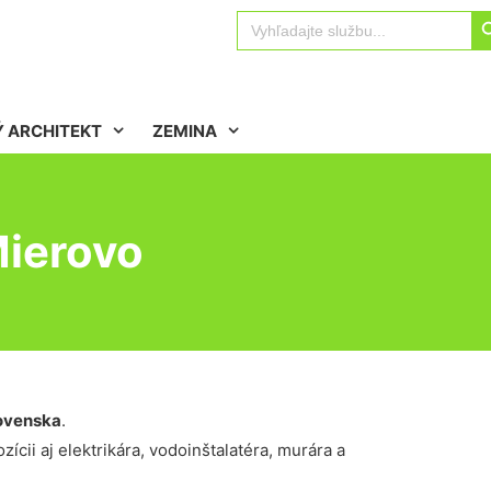
Sear
Search
for:
 ARCHITEKT
ZEMINA
Mierovo
ovenska
.
ícii aj elektrikára, vodoinštalatéra, murára a