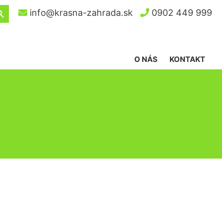
ch Button
info@krasna-zahrada.sk
0902 449 999
O NÁS
KONTAKT