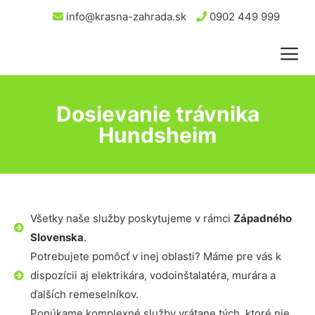
info@krasna-zahrada.sk
0902 449 999
Dosievanie trávnika
Hundsheim
Všetky naše služby poskytujeme v rámci
Západného
Slovenska
.
Potrebujete pomôcť v inej oblasti? Máme pre vás k
dispozícii aj elektrikára, vodoinštalatéra, murára a
ďalších remeselníkov.
Ponúkame komplexné služby vrátane tých, ktoré nie