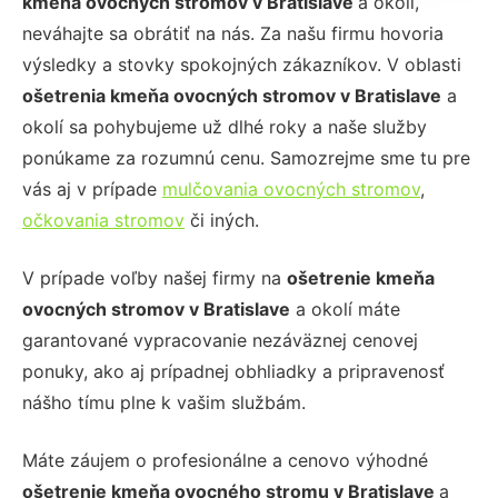
kmeňa ovocných stromov v
Bratislave
a okolí,
neváhajte sa obrátiť na nás. Za našu firmu hovoria
výsledky a stovky spokojných zákazníkov. V oblasti
ošetrenia kmeňa ovocných stromov
v Bratislave
a
okolí sa pohybujeme už dlhé roky a naše služby
ponúkame za rozumnú cenu. Samozrejme sme tu pre
vás aj v prípade
mulčovania ovocných stromov
,
očkovania stromov
či iných.
V prípade voľby našej firmy na
ošetrenie kmeňa
ovocných stromov
v Bratislave
a okolí máte
garantované vypracovanie nezáväznej cenovej
ponuky, ako aj prípadnej obhliadky a pripravenosť
nášho tímu plne k vašim službám.
Máte záujem o profesionálne a cenovo výhodné
ošetrenie kmeňa ovocného stromu
v Bratislave
a