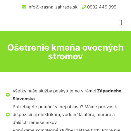
info@krasna-zahrada.sk
0902 449 999
Ošetrenie kmeňa ovocných
stromov
Všetky naše služby poskytujeme v rámci
Západného
Slovenska
.
Potrebujete pomôcť v inej oblasti? Máme pre vás k
dispozícii aj elektrikára, vodoinštalatéra, murára a
ďalších remeselníkov.
Ponúkame komplexné služby vrátane tých, ktoré nie