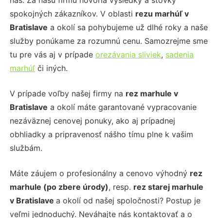
nás. Za našu firmu hovoria výsledky a stovky
spokojných zákazníkov. V oblasti
rezu marhúľ
v
Bratislave
a okolí sa pohybujeme už dlhé roky a naše
služby ponúkame za rozumnú cenu. Samozrejme sme
tu pre vás aj v prípade
orezávania sliviek
,
sadenia
marhúľ
či iných.
V prípade voľby našej firmy na
rez marhule
v
Bratislave
a okolí máte garantované vypracovanie
nezáväznej cenovej ponuky, ako aj prípadnej
obhliadky a pripravenosť nášho tímu plne k vašim
službám.
Máte záujem o profesionálny a cenovo výhodný
rez
marhule (po zbere úrody)
, resp.
rez starej marhule
v Bratislave
a okolí od našej spoločnosti? Postup je
veľmi jednoduchý. Neváhajte nás kontaktovať a o