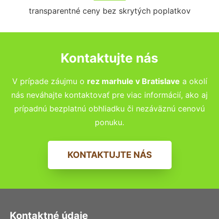
transparentné ceny bez skrytých poplatkov
Kontaktujte nás
V prípade záujmu o
rez marhule
v Bratislave
a okolí
nás neváhajte kontaktovať pre viac informácií, ako aj
prípadnú bezplatnú obhliadku či nezáväznú cenovú
ponuku.
KONTAKTUJTE NÁS
Kontaktné údaje