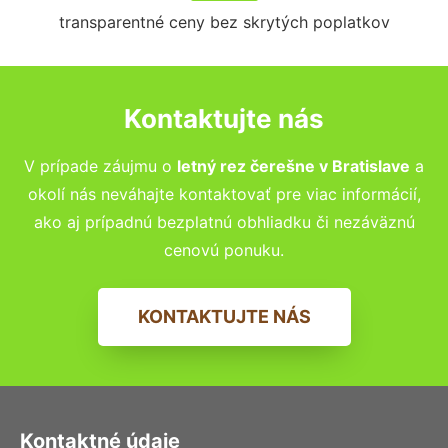
transparentné ceny bez skrytých poplatkov
Kontaktujte nás
V prípade záujmu o
letný rez čerešne v
Bratislave
a
okolí nás neváhajte kontaktovať pre viac informácií,
ako aj prípadnú bezplatnú obhliadku či nezáväznú
cenovú ponuku.
KONTAKTUJTE NÁS
Kontaktné údaje