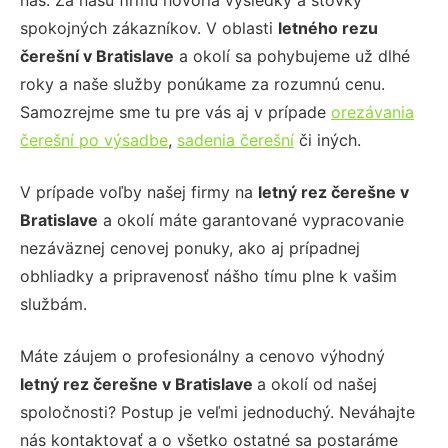
nás. Za našu firmu hovoria výsledky a stovky
spokojných zákazníkov. V oblasti
letného rezu
čerešní
v Bratislave
a okolí sa pohybujeme už dlhé
roky a naše služby ponúkame za rozumnú cenu.
Samozrejme sme tu pre vás aj v prípade
orezávania
čerešní po výsadbe
,
sadenia čerešní
či iných.
V prípade voľby našej firmy na
letný rez čerešne
v
Bratislave
a okolí máte garantované vypracovanie
nezáväznej cenovej ponuky, ako aj prípadnej
obhliadky a pripravenosť nášho tímu plne k vašim
službám.
Máte záujem o profesionálny a cenovo výhodný
letný rez čerešne
v Bratislave
a okolí od našej
spoločnosti? Postup je veľmi jednoduchý. Neváhajte
nás kontaktovať a o všetko ostatné sa postaráme