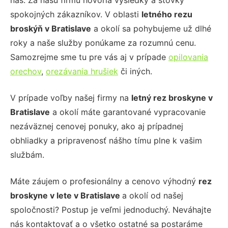
nás. Za našu firmu hovoria výsledky a stovky
spokojných zákazníkov. V oblasti
letného rezu
broskýň
v Bratislave
a okolí sa pohybujeme už dlhé
roky a naše služby ponúkame za rozumnú cenu.
Samozrejme sme tu pre vás aj v prípade
opilovania
orechov
,
orezávania hrušiek
či iných.
V prípade voľby našej firmy na
letný rez broskyne
v
Bratislave
a okolí máte garantované vypracovanie
nezáväznej cenovej ponuky, ako aj prípadnej
obhliadky a pripravenosť nášho tímu plne k vašim
službám.
Máte záujem o profesionálny a cenovo výhodný
rez
broskyne v lete
v Bratislave
a okolí od našej
spoločnosti? Postup je veľmi jednoduchý. Neváhajte
nás kontaktovať a o všetko ostatné sa postaráme