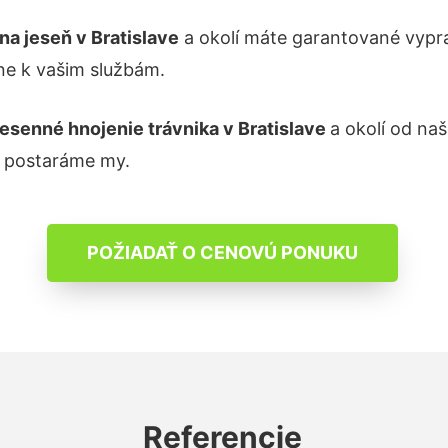
 na jeseň
v Bratislave
a okolí máte garantované vypr
ne k vašim službám.
jesenné hnojenie trávnika
v Bratislave
a okolí od na
a postaráme my.
POŽIADAŤ O CENOVÚ PONUKU
Referencie