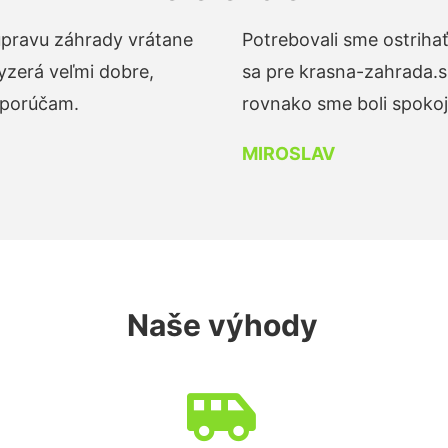
 úpravu záhrady vrátane
Potrebovali sme ostrihať
yzerá veľmi dobre,
sa pre krasna-zahrada.s
dporúčam.
rovnako sme boli spokojn
MIROSLAV
Naše výhody