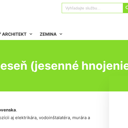
Sear
Search
for:
 ARCHITEKT
ZEMINA
jeseň (jesenné hnojenie
ovenska
.
ícii aj elektrikára, vodoinštalatéra, murára a