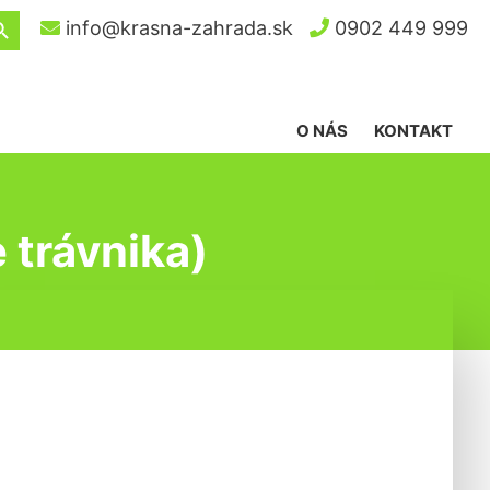
ch Button
info@krasna-zahrada.sk
0902 449 999
O NÁS
KONTAKT
 trávnika)