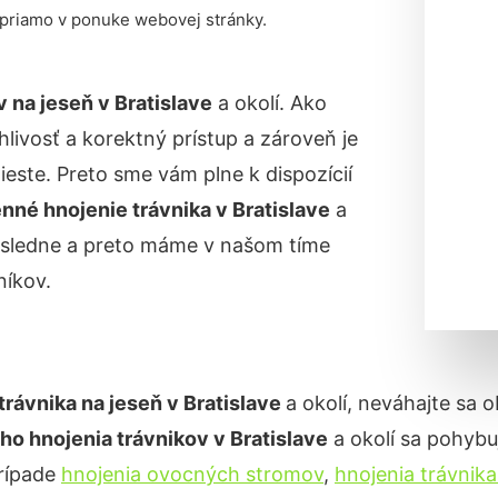
 priamo v ponuke webovej stránky.
v na jeseň
v Bratislave
a okolí. Ako
livosť a korektný prístup a zároveň je
ste. Preto sme vám plne k dispozícií
nné hnojenie trávnika
v Bratislave
a
dôsledne a preto máme v našom tíme
íkov.
trávnika na jeseň v
Bratislave
a okolí, neváhajte sa 
ho hnojenia trávnikov
v Bratislave
a okolí sa pohybu
prípade
hnojenia ovocných stromov
,
hnojenia trávnika