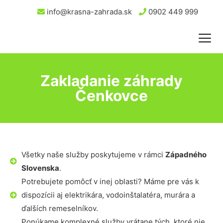
info@krasna-zahrada.sk
0902 449 999
Zakladanie záhrady
Čenkovce
Všetky naše služby poskytujeme v rámci
Západného
Slovenska
.
Potrebujete pomôcť v inej oblasti? Máme pre vás k
dispozícii aj elektrikára, vodoinštalatéra, murára a
ďalších remeselníkov.
Ponúkame komplexné služby vrátane tých, ktoré nie