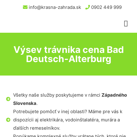
info@krasna-zahrada.sk
0902 449 999
Výsev trávnika cena Bad
Deutsch-Alterburg
Všetky naše služby poskytujeme v rámci
Západného
Slovenska
.
Potrebujete pomôcť v inej oblasti? Máme pre vás k
dispozícii aj elektrikára, vodoinštalatéra, murára a
ďalších remeselníkov.
Ponúkame komplexné služby vrátane tých, ktoré nie