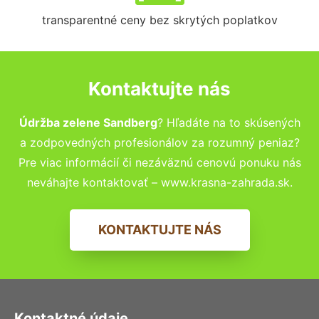
transparentné ceny bez skrytých poplatkov
Kontaktujte nás
Údržba zelene Sandberg
? Hľadáte na to skúsených
a zodpovedných profesionálov za rozumný peniaz?
Pre viac informácií či nezáväznú cenovú ponuku nás
neváhajte kontaktovať – www.krasna-zahrada.sk.
KONTAKTUJTE NÁS
Kontaktné údaje