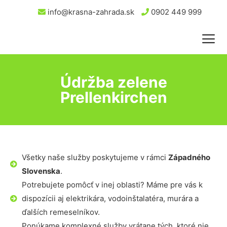
info@krasna-zahrada.sk
0902 449 999
Údržba zelene
Prellenkirchen
Všetky naše služby poskytujeme v rámci
Západného
Slovenska
.
Potrebujete pomôcť v inej oblasti? Máme pre vás k
dispozícii aj elektrikára, vodoinštalatéra, murára a
ďalších remeselníkov.
Ponúkame komplexné služby vrátane tých, ktoré nie