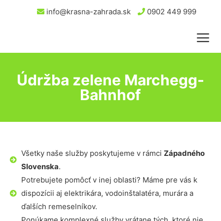
info@krasna-zahrada.sk
0902 449 999
Údržba zelene Marchegg-
Bahnhof
Všetky naše služby poskytujeme v rámci
Západného
Slovenska
.
Potrebujete pomôcť v inej oblasti? Máme pre vás k
dispozícii aj elektrikára, vodoinštalatéra, murára a
ďalších remeselníkov.
Ponúkame komplexné služby vrátane tých, ktoré nie