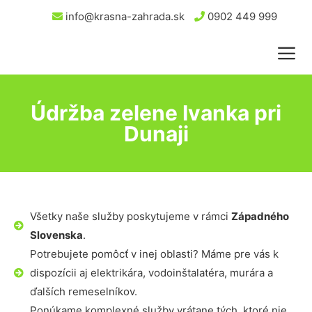
info@krasna-zahrada.sk
0902 449 999
Údržba zelene Ivanka pri
Dunaji
Všetky naše služby poskytujeme v rámci
Západného
Slovenska
.
Potrebujete pomôcť v inej oblasti? Máme pre vás k
dispozícii aj elektrikára, vodoinštalatéra, murára a
ďalších remeselníkov.
Ponúkame komplexné služby vrátane tých, ktoré nie