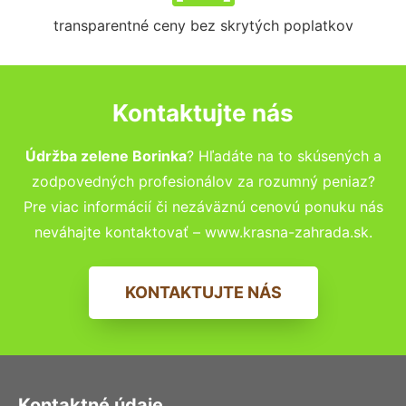
transparentné ceny bez skrytých poplatkov
Kontaktujte nás
Údržba zelene Borinka
? Hľadáte na to skúsených a
zodpovedných profesionálov za rozumný peniaz?
Pre viac informácií či nezáväznú cenovú ponuku nás
neváhajte kontaktovať – www.krasna-zahrada.sk.
KONTAKTUJTE NÁS
Kontaktné údaje