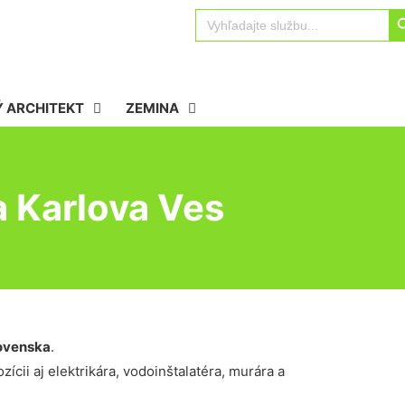
Sear
Search
for:
 ARCHITEKT
ZEMINA
 Karlova Ves
ovenska
.
ícii aj elektrikára, vodoinštalatéra, murára a