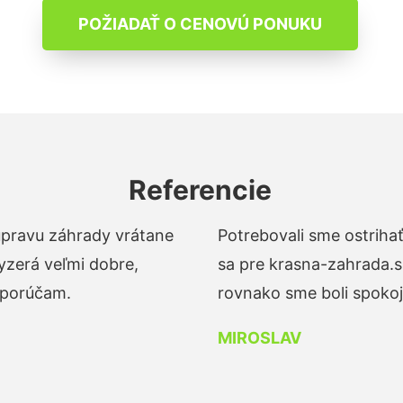
POŽIADAŤ O CENOVÚ PONUKU
Referencie
 úpravu záhrady vrátane
Potrebovali sme ostrihať
yzerá veľmi dobre,
sa pre krasna-zahrada.s
dporúčam.
rovnako sme boli spokojn
MIROSLAV