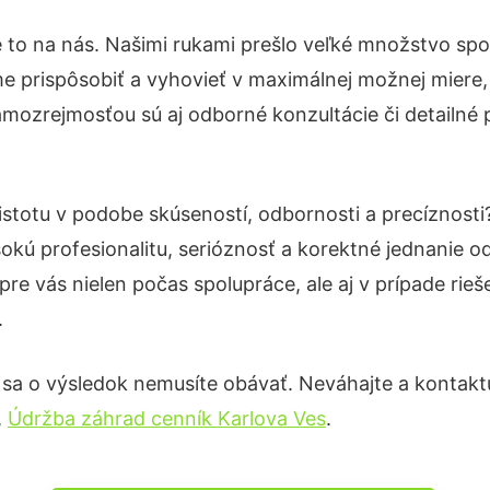
 to na nás. Našimi rukami prešlo veľké množstvo spo
e prispôsobiť a vyhovieť v maximálnej možnej miere,
amozrejmosťou sú aj odborné konzultácie či detailné p
istotu v podobe skúseností, odbornosti a precíznost
okú profesionalitu, serióznosť a korektné jednanie
pre vás nielen počas spolupráce, ale aj v prípade rie
.
 sa o výsledok nemusíte obávať. Neváhajte a kontaktujt
,
Údržba záhrad cenník Karlova Ves
.