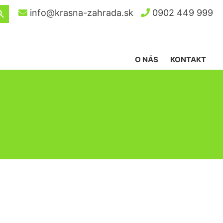
ch Button
info@krasna-zahrada.sk
0902 449 999
O NÁS
KONTAKT