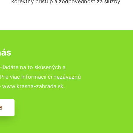
korektný prístup a zodpovednosť za služby
nás
Hľadáte na to skúsených a
re viac informácií či nezáväznú
– www.krasna-zahrada.sk.
S