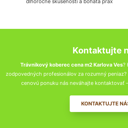
dlhoročné skúsenosti a bohatá prax
Kontaktujte 
Trávnikový koberec cena m2 Karlova Ves
? 
zodpovedných profesionálov za rozumný peniaz? P
cenovú ponuku nás neváhajte kontaktovať 
KONTAKTUJTE NÁ