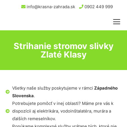
info@krasna-zahrada.sk
0902 449 999
Strihanie stromov slivky
Zlaté Klasy
Všetky naše služby poskytujeme v rámci
Západného
Slovenska
.
Potrebujete pomôcť v inej oblasti? Máme pre vás k
dispozícii aj elektrikára, vodoinštalatéra, murára a
ďalších remeselníkov.
Ponúkame komplexné služby vrátane tých, ktoré nie