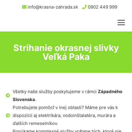
info@krasna-zahrada.sk
0902 449 999
Strihanie okrasnej slivky
Veľká Paka
Všetky naše služby poskytujeme v rámci
Západného
Slovenska
.
Potrebujete pomôcť v inej oblasti? Máme pre vás k
dispozícii aj elektrikára, vodoinštalatéra, murára a
ďalších remeselníkov.
Ponúkame komplexné služby vrátane tých, ktoré nie