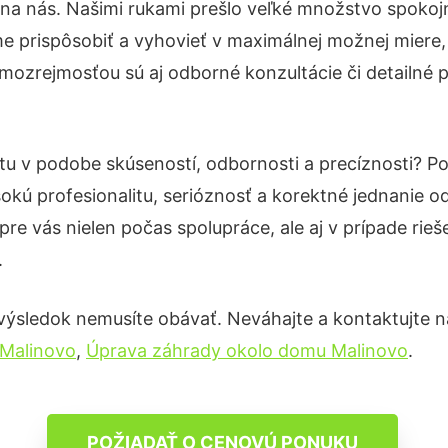
 na nás. Našimi rukami prešlo veľké množstvo spokoj
e prispôsobiť a vyhovieť v maximálnej možnej miere,
mozrejmosťou sú aj odborné konzultácie či detailné p
otu v podobe skúseností, odbornosti a precíznosti? 
okú profesionalitu, serióznosť a korektné jednanie
pre vás nielen počas spolupráce, ale aj v prípade rie
.
výsledok nemusíte obávať. Neváhajte a kontaktujte nás 
 Malinovo
,
Úprava záhrady okolo domu Malinovo
.
POŽIADAŤ O CENOVÚ PONUKU