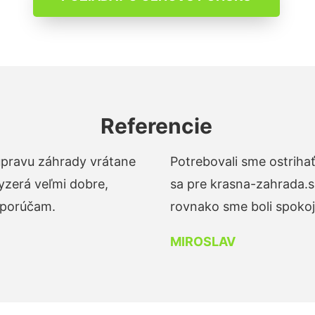
Referencie
 úpravu záhrady vrátane
Potrebovali sme ostrihať
yzerá veľmi dobre,
sa pre krasna-zahrada.s
dporúčam.
rovnako sme boli spokojn
MIROSLAV