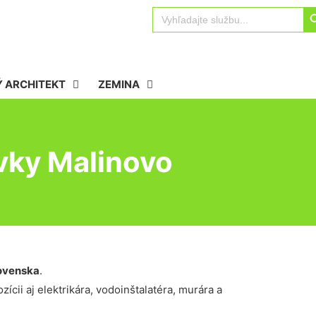
Sear
Search
for:
 ARCHITEKT
ZEMINA
ivky Malinovo
ovenska
.
ícii aj elektrikára, vodoinštalatéra, murára a