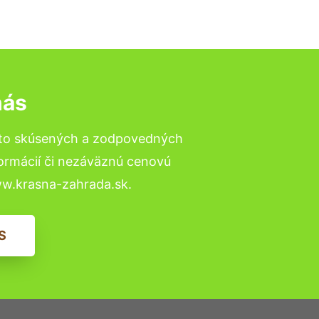
nás
 to skúsených a zodpovedných
formácií či nezáväznú cenovú
ww.krasna-zahrada.sk.
S