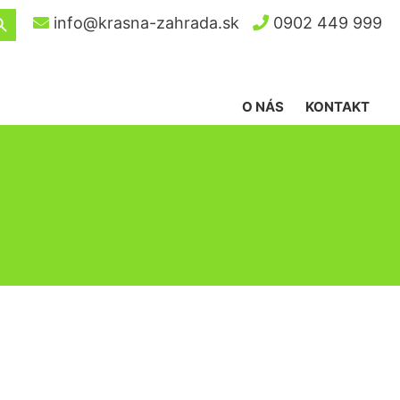
ch Button
info@krasna-zahrada.sk
0902 449 999
O NÁS
KONTAKT